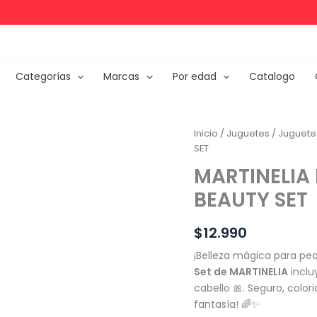
Categorías
Marcas
Por edad
Catalogo
Inicio
/
Juguetes
/
Juguete
SET
MARTINELIA 
BEAUTY SET
$
12.990
¡Belleza mágica para peq
Set de MARTINELIA
inclu
cabello 🎀. Seguro, colori
fantasía! 🌈✨