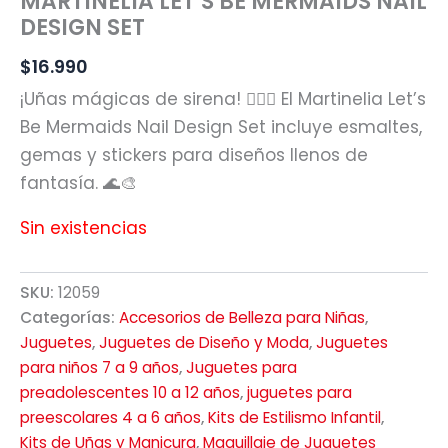
MARTINELIA LET’S BE MERMAIDS NAIL
DESIGN SET
$
16.990
¡Uñas mágicas de sirena! 🧜‍♀️✨ El Martinelia Let’s
Be Mermaids Nail Design Set incluye esmaltes,
gemas y stickers para diseños llenos de
fantasía. 🌊🎨
Sin existencias
SKU:
12059
Categorías:
Accesorios de Belleza para Niñas
,
Juguetes
,
Juguetes de Diseño y Moda
,
Juguetes
para niños 7 a 9 años
,
Juguetes para
preadolescentes 10 a 12 años
,
juguetes para
preescolares 4 a 6 años
,
Kits de Estilismo Infantil
,
Kits de Uñas y Manicura
,
Maquillaje de Juguetes