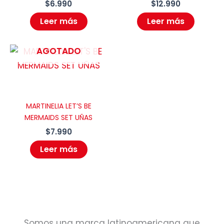
$
6.990
$
12.990
Leer más
Leer más
AGOTADO
MARTINELIA LET’S BE
MERMAIDS SET UÑAS
$
7.990
Leer más
Somos una marca latinoamericana que