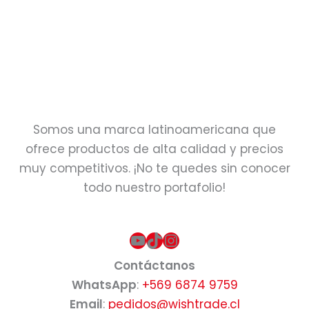
Puzzle 3D Jurassic
World – 100 piezas
$
6.990
Somos una marca latinoamericana que
ofrece productos de alta calidad y precios
muy competitivos. ¡No te quedes sin conocer
todo nuestro portafolio!
YouTube
TikTok
Instagram
Contáctanos
WhatsApp
:
+569 6874 9759
Email
:
pedidos@wishtrade.cl