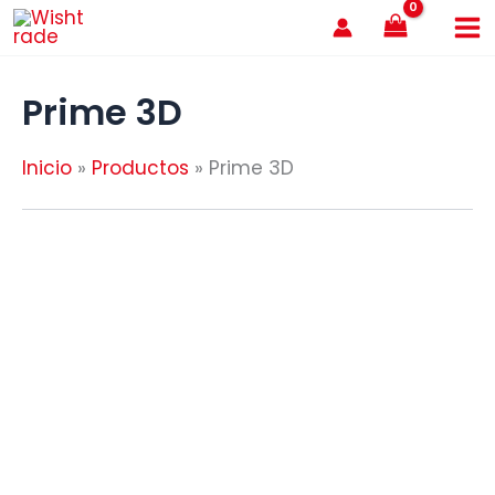
Ir
al
contenido
Prime 3D
Inicio
Productos
Prime 3D
AGOTADO
AGOTADO