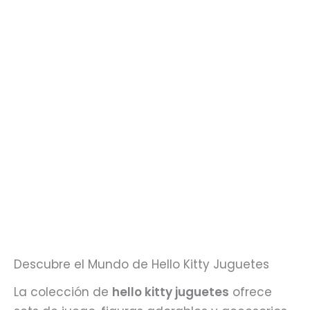
Melody Cupcake –
LIBRERÍA DE HELLO
¡Dulce Modelito de
KITTY
Sanrio!
$
59.990
$
16.990
AGOTADO
My Melody – Jardín
de Flores y Picnic
$
19.990
Descubre el Mundo de Hello Kitty Juguetes
La colección de
hello kitty juguetes
ofrece