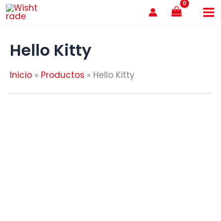
Ir
al
contenido
Hello Kitty
Inicio
Productos
Hello Kitty
AGOTADO
AGOTADO