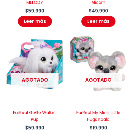
MELODY
Alicorn
$
59.990
$
49.990
Leer más
Leer más
AGOTADO
AGOTADO
FurReal GoGo Walkin’
FurReal My Minis Little
Pup
Hugs Koala
$
59.990
$
19.990