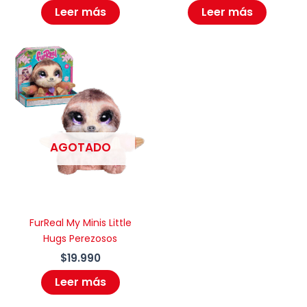
Leer más
Leer más
AGOTADO
AGOTADO
FurReal My Minis Little
Hugs Perezosos
$
19.990
Leer más
FurReal My Minis Little