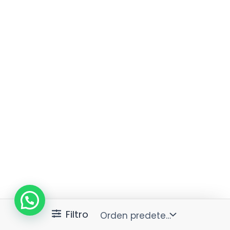
AGOTADO
AGOTADO
La Casa de
La Cabaña
Pompompurin de
Astrológica de Kuromi
Ensueño
$
34.990
$
34.990
Filtro