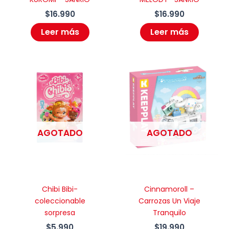
$
16.990
$
16.990
Leer más
Leer más
AGOTADO
AGOTADO
Chibi Bibi-
Cinnamoroll –
coleccionable
Carrozas Un Viaje
sorpresa
Tranquilo
$
5.990
$
19.990