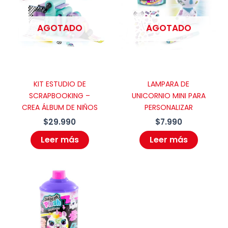
AGOTADO
AGOTADO
Guarda mi nombre, correo electrónico
y web en este navegador para la
próxima vez que comente.
KIT ESTUDIO DE
LAMPARA DE
SCRAPBOOKING –
UNICORNIO MINI PARA
CREA ÁLBUM DE NIÑOS
PERSONALIZAR
$
29.990
$
7.990
Leer más
Leer más