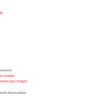
do
teresar:
or mayor
Sanrio por mayor
 más buscadas: