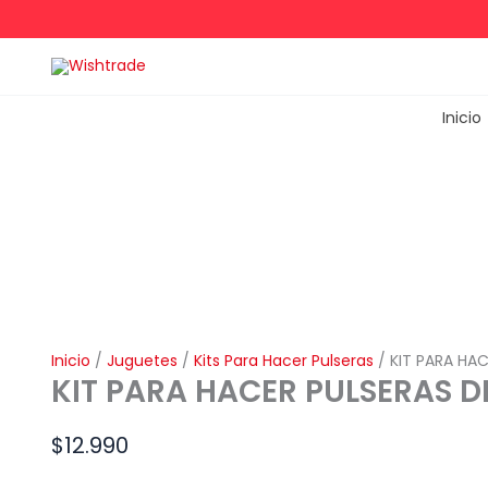
Ir
al
contenido
Inicio
Inicio
/
Juguetes
/
Kits Para Hacer Pulseras
/ KIT PARA HAC
KIT PARA HACER PULSERAS D
$
12.990