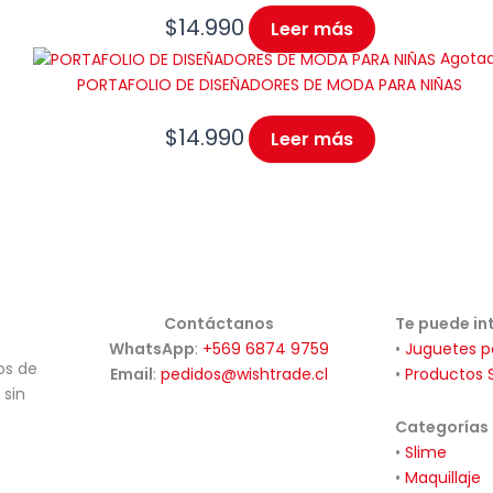
$
14.990
Leer más
Agota
PORTAFOLIO DE DISEÑADORES DE MODA PARA NIÑAS
$
14.990
Leer más
Contáctanos
Te puede in
WhatsApp
:
+569 6874 9759
•
Juguetes p
os de
Email
:
pedidos@wishtrade.cl
•
Productos 
 sin
Categorías
•
Slime
•
Maquillaje