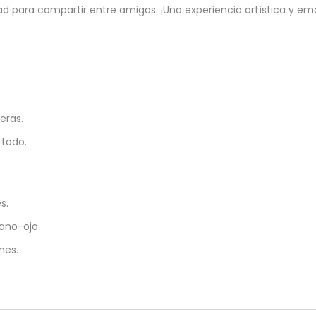
ad para compartir entre amigas. ¡Una experiencia artística y em
eras.
 todo.
s.
mano-ojo.
nes.