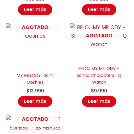
puntuación
*
Leer más
Leer más
Tu valoración
*
AGOTADO
AGOTADO
Nombre
*
RELOJ MY MELODY –
MY MELODY 10cm
Sanrio Characters- Q
Correo electrónico
*
Ooshies
Watch
$
12.990
$
9.990
Leer más
Leer más
Guarda mi nombre, correo electrónico
y web en este navegador para la
AGOTADO
próxima vez que comente.