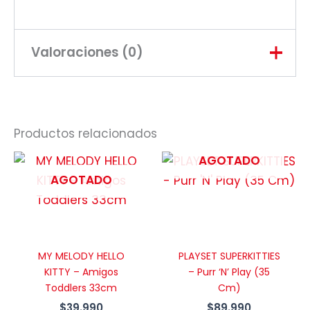
Valoraciones (0)
No hay valoraciones aún.
Productos relacionados
Sé el primero en valorar “CASA
AGOTADO
DE JUEGOS HELLO KITTY –
AGOTADO
SANRIO”
Tu dirección de correo electrónico
no será publicada.
Los campos
obligatorios están marcados con
MY MELODY HELLO
PLAYSET SUPERKITTIES
KITTY – Amigos
– Purr ‘N’ Play (35
*
Toddlers 33cm
Cm)
Tu
$
39.990
$
89.990