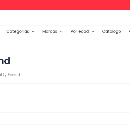
Categorías
Marcas
Por edad
Catalogo
end
itty Friend