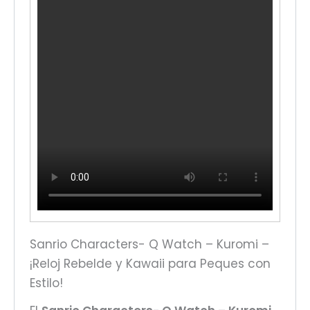
Sanrio Characters- Q Watch – Kuromi –
¡Reloj Rebelde y Kawaii para Peques con
Estilo!