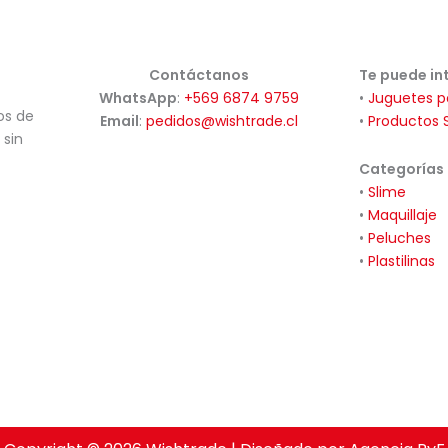
Contáctanos
Te puede in
WhatsApp
:
+569 6874 9759
•
Juguetes p
os de
Email
:
pedidos@wishtrade.cl
•
Productos 
 sin
Categorías
•
Slime
•
Maquillaje
•
Peluches
•
Plastilinas