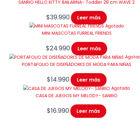
SANRIO HELLO KITTY BAILARINA- Toddler 28 cm WAVE 2
$
39.990
Leer más
Agotado
MINI MASCOTAS FURREAL FRIENDS
$
24.990
Leer más
Agota
PORTAFOLIO DE DISEÑADORES DE MODA PARA NIÑAS
$
14.990
Leer más
Agotado
CASA DE JUEGOS MY MELODY- SANRIO
$
16.990
Leer más