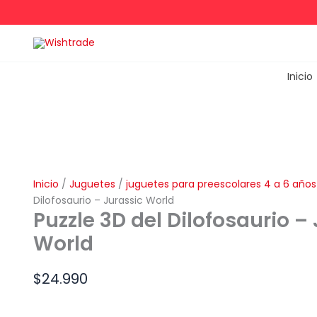
Ir
al
contenido
Inicio
Inicio
/
Juguetes
/
juguetes para preescolares 4 a 6 años
Dilofosaurio – Jurassic World
Puzzle 3D del Dilofosaurio –
World
$
24.990