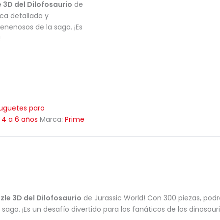
e 3D del Dilofosaurio
de
ica detallada y
enenosos de la saga. ¡Es
!
uguetes para
 4 a 6 años
Marca:
Prime
zle 3D del Dilofosaurio
de Jurassic World! Con 300 piezas, podrá
aga. ¡Es un desafío divertido para los fanáticos de los dinosauri