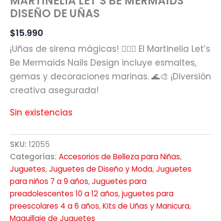
MARTINELIA LET´S BE MERMAIDS
DISEÑO DE UÑAS
$
15.990
¡Uñas de sirena mágicas! 🧜‍♀️✨ El Martinelia Let’s
Be Mermaids Nails Design incluye esmaltes,
gemas y decoraciones marinas. 🌊🎨 ¡Diversión
creativa asegurada!
Sin existencias
SKU:
12055
Categorías:
Accesorios de Belleza para Niñas
,
Juguetes
,
Juguetes de Diseño y Moda
,
Juguetes
para niños 7 a 9 años
,
Juguetes para
preadolescentes 10 a 12 años
,
juguetes para
preescolares 4 a 6 años
,
Kits de Uñas y Manicura
,
Maquillaje de Juguetes