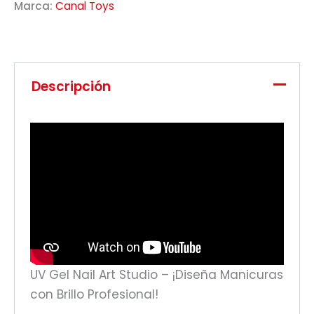
Marca:
Canal Toys
Descripción
UV Gel Nail Art Studio – ¡Diseña Manicuras
con Brillo Profesional!