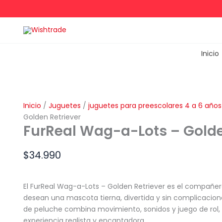
Ir
al
contenido
Inicio
Inicio
/
Juguetes
/
juguetes para preescolares 4 a 6 años
Golden Retriever
FurReal Wag-a-Lots – Golde
$
34.990
El FurReal Wag-a-Lots – Golden Retriever es el compañer
desean una mascota tierna, divertida y sin complicacione
de peluche combina movimiento, sonidos y juego de rol,
experiencia realista y encantadora.