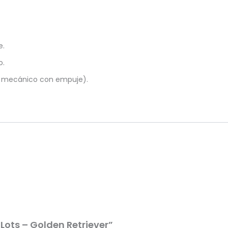
e.
o.
o mecánico con empuje).
Lots – Golden Retriever”