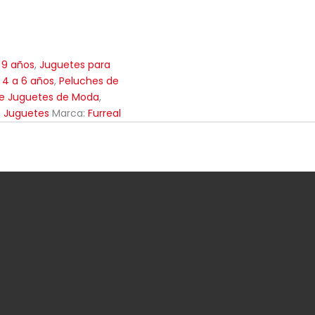
 9 años
,
Juguetes para
 4 a 6 años
,
Peluches de
de Juguetes de Moda
,
e Juguetes
Marca:
Furreal