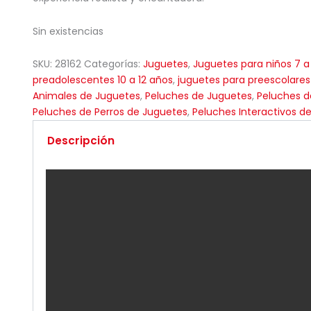
Sin existencias
SKU:
28162
Categorías:
Juguetes
,
Juguetes para niños 7 a
preadolescentes 10 a 12 años
,
juguetes para preescolares
Animales de Juguetes
,
Peluches de Juguetes
,
Peluches 
Peluches de Perros de Juguetes
,
Peluches Interactivos d
Descripción