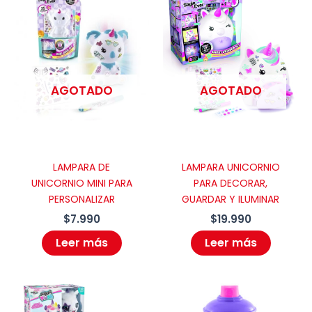
Newborn”
Tu dirección de correo electrónico
no será publicada.
Los campos
obligatorios están marcados con
*
AGOTADO
AGOTADO
Tu puntuación
*
Tu valoración
*
LAMPARA DE
LAMPARA UNICORNIO
UNICORNIO MINI PARA
PARA DECORAR,
PERSONALIZAR
GUARDAR Y ILUMINAR
$
7.990
$
19.990
Nombre
*
Leer más
Leer más
Correo electrónico
*