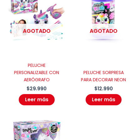
Guarda mi nombre, correo electrónico
y web en este navegador para la
AGOTADO
AGOTADO
próxima vez que comente.
PELUCHE
PERSONALIZABLE CON
PELUCHE SORPRESA
AERÓGRAFO
PARA DECORAR NEON
$
29.990
$
12.990
Leer más
Leer más