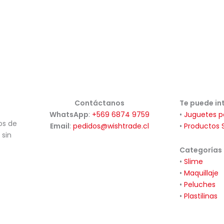
Contáctanos
Te puede in
WhatsApp
:
+569 6874 9759
•
Juguetes p
os de
Email
:
pedidos@wishtrade.cl
•
Productos 
 sin
Categorías
•
Slime
•
Maquillaje
•
Peluches
•
Plastilinas