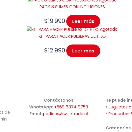
PACK 8 SLIMES CON INCLUSIONES
$
19.990
Leer más
Agotado
KIT PARA HACER PULSERAS DE HILO
$
12.990
Leer más
Contáctanos
Te puede in
WhatsApp
:
+569 6874 9759
•
Juguetes p
os de
Email
:
pedidos@wishtrade.cl
•
Productos 
 sin
Categorías