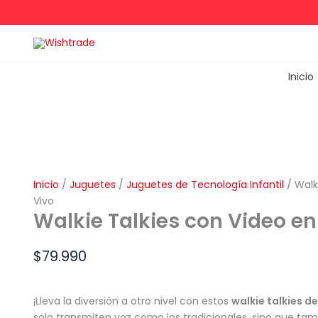
Ir
al
contenido
Inicio
Inicio
/
Juguetes
/
Juguetes de Tecnología Infantil
/ Walk
Vivo
Walkie Talkies con Video en
$
79.990
¡Lleva la diversión a otro nivel con estos
walkie talkies d
solo transmiten voz como los tradicionales, sino que ta