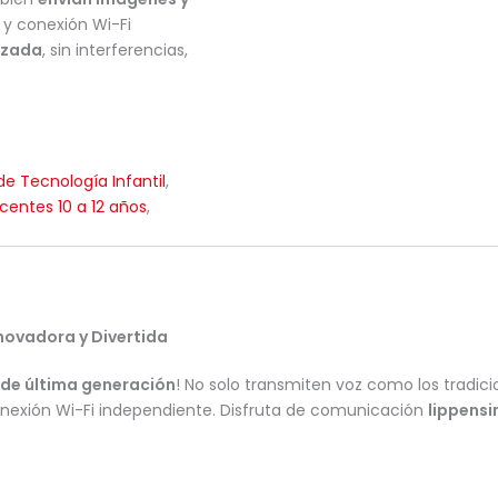
 y conexión Wi-Fi
izada
, sin interferencias,
e Tecnología Infantil
,
centes 10 a 12 años
,
s
novadora y Divertida
s de última generación
! No solo transmiten voz como los tradic
nexión Wi-Fi independiente. Disfruta de comunicación
lippens