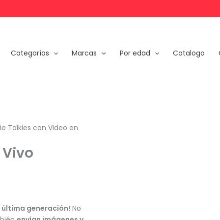
Categorías
Marcas
Por edad
Catalogo
ie Talkies con Video en
 Vivo
e última generación
! No
mbién
envían imágenes y