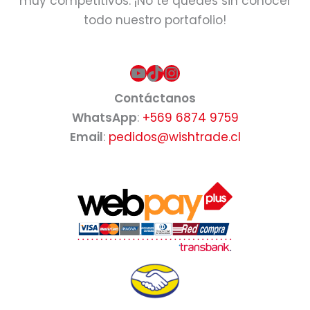
muy competitivos. ¡No te quedes sin conocer
todo nuestro portafolio!
YouTube
TikTok
Instagram
Contáctanos
WhatsApp
:
+569 6874 9759
Email
:
pedidos@wishtrade.cl