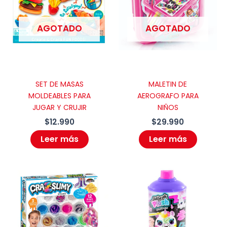
obligatorios están marcados con
*
AGOTADO
AGOTADO
Tu puntuación
*
Tu valoración
*
SET DE MASAS
MALETIN DE
MOLDEABLES PARA
AEROGRAFO PARA
JUGAR Y CRUJIR
NIÑOS
$
12.990
$
29.990
Nombre
*
Leer más
Leer más
Correo electrónico
*
Guarda mi nombre, correo electrónico