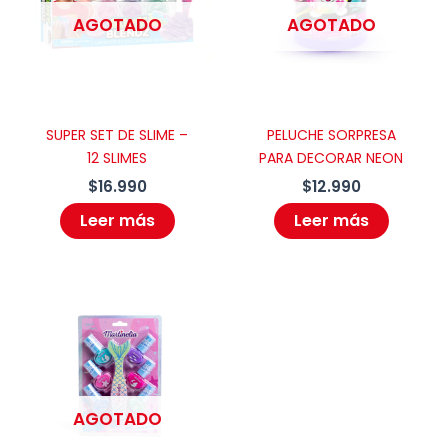
y web en este navegador para la
AGOTADO
AGOTADO
próxima vez que comente.
SUPER SET DE SLIME –
PELUCHE SORPRESA
12 SLIMES
PARA DECORAR NEON
$
16.990
$
12.990
Leer más
Leer más
AGOTADO