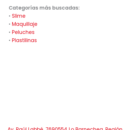
Categorías más buscadas:
•
Slime
•
Maquillaje
•
Peluches
•
Plastilinas
Av. Raúl Labbé, 7690554 Lo Barnechea, Región