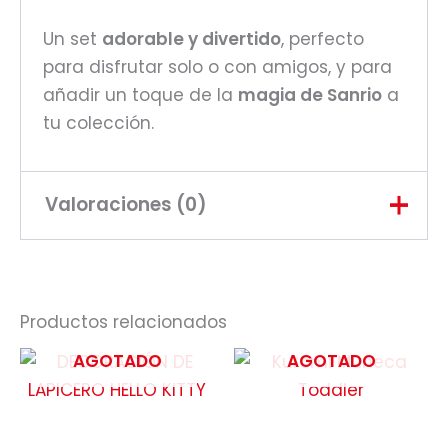
Un set
adorable y divertido
, perfecto
para disfrutar solo o con amigos, y para
añadir un toque de la
magia de Sanrio
a
tu colección.
Valoraciones (0)
No hay valoraciones aún.
Productos relacionados
Sé el primero en valorar
AGOTADO
AGOTADO
“Pompompurin Musica en la
playa”
Tu dirección de correo electrónico