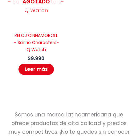
AGOTADO
Guarda mi nombre, correo electrónico
y web en este navegador para la
próxima vez que comente.
RELOJ CINNAMOROLL
– Sanrio Characters-
Q Watch
$
9.990
Leer más
Somos una marca latinoamericana que
ofrece productos de alta calidad y precios
muy competitivos. ¡No te quedes sin conocer