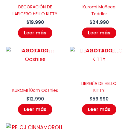
no será publicada.
Los campos
DECORACIÓN DE
Kuromi Muñeca
LAPICERO HELLO KITTY
Toddler
obligatorios están marcados con
$
19.990
$
24.990
*
Leer más
Leer más
Tu
puntuación
*
AGOTADO
AGOTADO
Tu valoración
*
LIBRERÍA DE HELLO
KUROMI 10cm Ooshies
KITTY
Nombre
*
$
12.990
$
59.990
Leer más
Leer más
Correo electrónico
*