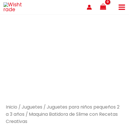
Ir
al
contenido
Inicio
/
Juguetes
/
Juguetes para niños pequeños 2
a 3 años
/ Maquina Batidora de Slime con Recetas
Creativas