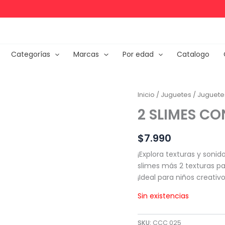
Categorías
Marcas
Por edad
Catalogo
Inicio
/
Juguetes
/
Juguetes
2 SLIMES CO
$
7.990
¡Explora texturas y sonid
slimes más 2 texturas pa
¡Ideal para niños creativo
Sin existencias
SKU:
CCC 025