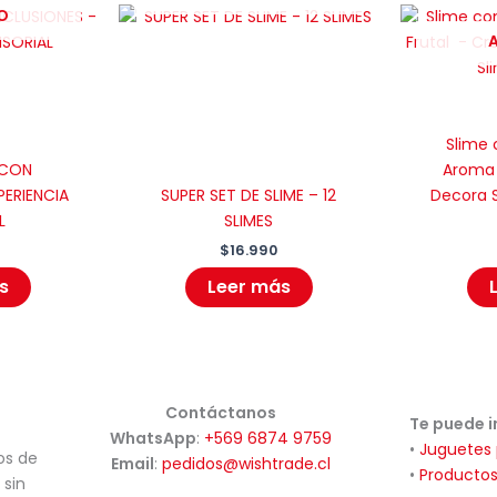
O
Slime 
 CON
Aroma 
PERIENCIA
SUPER SET DE SLIME – 12
Decora S
L
SLIMES
$
16.990
s
Leer más
Contáctanos
Te puede i
WhatsApp
:
+569 6874 9759
•
Juguetes
os de
Email
:
pedidos@wishtrade.cl
•
Productos
 sin