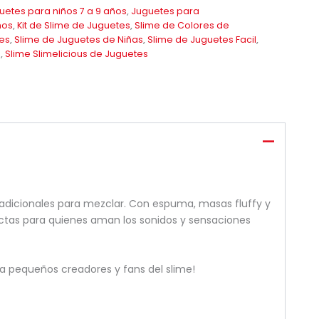
uetes para niños 7 a 9 años
,
Juguetes para
ños
,
Kit de Slime de Juguetes
,
Slime de Colores de
es
,
Slime de Juguetes de Niñas
,
Slime de Juguetes Facil
,
o
,
Slime Slimelicious de Juguetes
s adicionales para mezclar. Con espuma, masas fluffy y
fectas para quienes aman los sonidos y sensaciones
ara pequeños creadores y fans del slime!