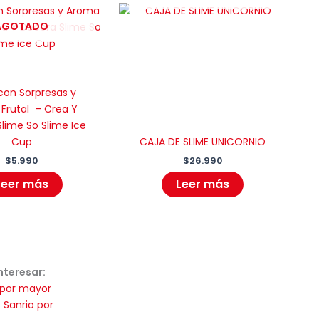
AGOTADO
con Sorpresas y
Frutal – Crea Y
lime So Slime Ice
Cup
CAJA DE SLIME UNICORNIO
$
5.990
$
26.990
Leer más
Leer más
nteresar:
 por mayor
 Sanrio por