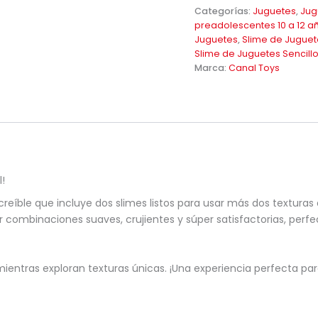
Categorías:
Juguetes
,
Jug
preadolescentes 10 a 12 a
Juguetes
,
Slime de Juguet
Slime de Juguetes Sencill
Marca:
Canal Toys
l!
ncreíble que incluye dos slimes listos para usar más dos textura
ar combinaciones suaves, crujientes y súper satisfactorias, per
se mientras exploran texturas únicas. ¡Una experiencia perfecta p