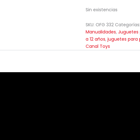
Sin existencias
SKU:
OFG 332
Categorías
Manualidades
,
Juguetes 
a 12 años
,
juguetes para 
Canal Toys