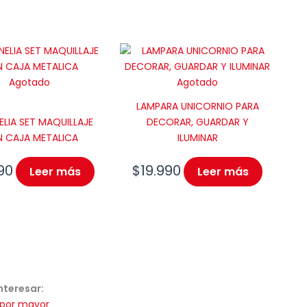
Agotado
Agotado
LAMPARA UNICORNIO PARA
ELIA SET MAQUILLAJE
DECORAR, GUARDAR Y
 CAJA METALICA
ILUMINAR
90
$
19.990
Leer más
Leer más
nteresar:
 por mayor