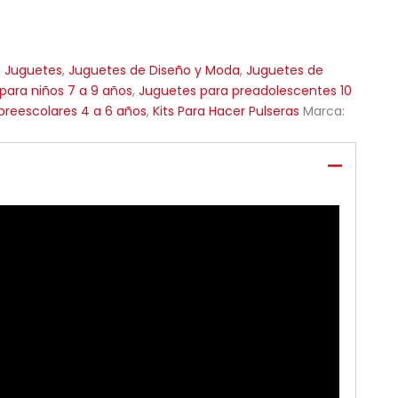
:
Juguetes
,
Juguetes de Diseño y Moda
,
Juguetes de
para niños 7 a 9 años
,
Juguetes para preadolescentes 10
preescolares 4 a 6 años
,
Kits Para Hacer Pulseras
Marca: