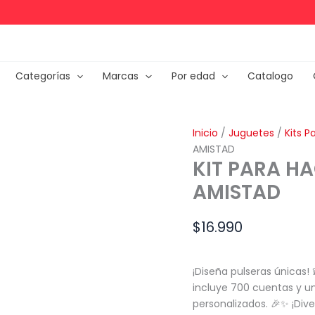
Categorías
Marcas
Por edad
Catalogo
Inicio
/
Juguetes
/
Kits P
AMISTAD
KIT PARA HA
AMISTAD
$
16.990
¡Diseña pulseras únicas!
incluye 700 cuentas y u
personalizados. 🎉✨ ¡Div