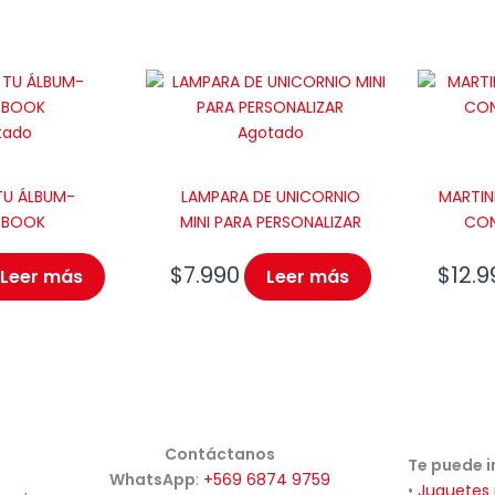
tado
Agotado
TU ÁLBUM-
LAMPARA DE UNICORNIO
MARTIN
PBOOK
MINI PARA PERSONALIZAR
CON
$
7.990
$
12.9
Leer más
Leer más
Contáctanos
Te puede i
WhatsApp
:
+569 6874 9759
•
Juguetes