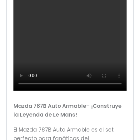
Mazda 787B Auto Armable– ¡Construye
la Leyenda de Le Mans!
El Mazda 787B Auto Armable es el set
perfecto para fanáticos del