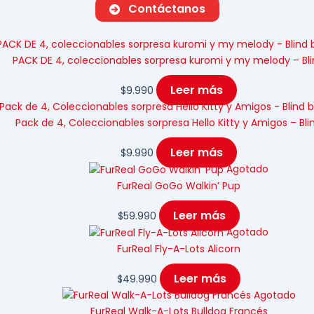
Contáctanos
PACK DE 4, coleccionables sorpresa kuromi y my melody – Bl
Leer más
$
9.990
Pack de 4, Coleccionables sorpresa Hello Kitty y Amigos – Bli
Leer más
$
9.990
Agotado
FurReal GoGo Walkin’ Pup
Leer más
$
59.990
Agotado
FurReal Fly-A-Lots Alicorn
Leer más
$
49.990
Agotado
FurReal Walk-A-Lots Bulldog Francés