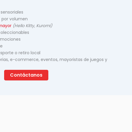
 sensoriales
 por volumen
 mayor
(Hello Kitty, Kuromi)
coleccionables
romociones
le
nsporte o retiro local
 ferias, e-commerce, eventos, mayoristas de juegos y
Contáctanos