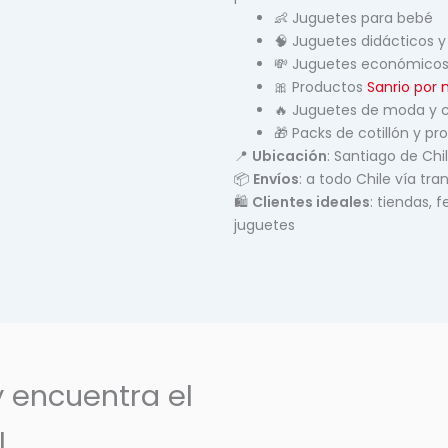
👶 Juguetes para bebé
🧠 Juguetes didácticos y
💸 Juguetes económicos
🎀 Productos
Sanrio por
🔥 Juguetes de moda y 
🎁 Packs de cotillón y p
📍
Ubicación
: Santiago de Chi
📦
Envíos
: a todo Chile vía tra
🛍️
Clientes ideales
: tiendas,
juguetes
y encuentra el
l