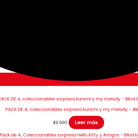
PACK DE 4, coleccionables sorpresa kuromi y my melody – Bl
Leer más
$
9.990