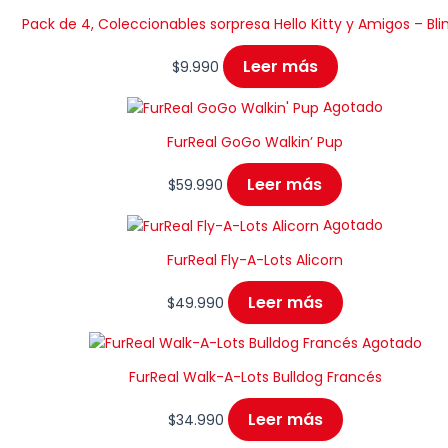
Pack de 4, Coleccionables sorpresa Hello Kitty y Amigos – Bli
Leer más
$
9.990
Agotado
FurReal GoGo Walkin’ Pup
Leer más
$
59.990
Agotado
FurReal Fly-A-Lots Alicorn
Leer más
$
49.990
Agotado
FurReal Walk-A-Lots Bulldog Francés
Leer más
$
34.990