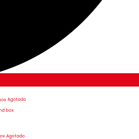
Agotado
ind box
Agotado