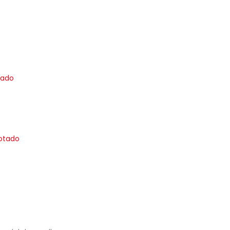
tado
otado