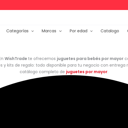
Categorías
Marcas
Por edad
Catalogo
 En
WishTrade
te ofrecemos
juguetes para bebés por mayor
co
s y kits de regalo: todo disponible para tu negocio con entrega
catálogo completo de
juguetes por mayor
.