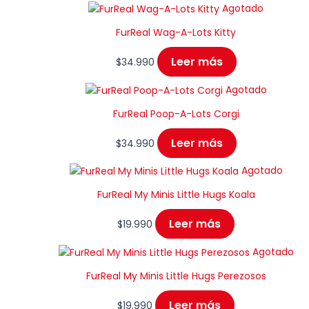
Agotado
FurReal Wag-A-Lots Kitty
Leer más
$
34.990
Agotado
FurReal Poop-A-Lots Corgi
Leer más
$
34.990
Agotado
FurReal My Minis Little Hugs Koala
Leer más
$
19.990
Agotado
FurReal My Minis Little Hugs Perezosos
Leer más
$
19.990