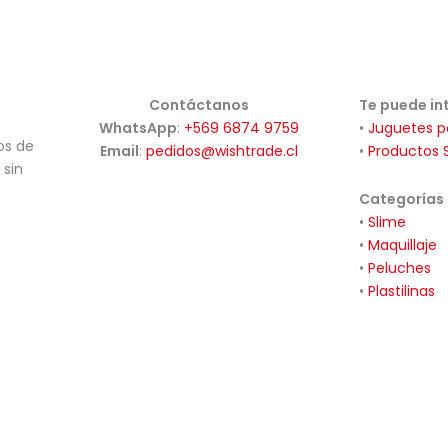
Contáctanos
Te puede in
WhatsApp
:
+569 6874 9759
•
Juguetes p
os de
Email
:
pedidos@wishtrade.cl
•
Productos 
 sin
Categorías
•
Slime
•
Maquillaje
•
Peluches
•
Plastilinas